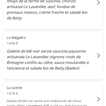
Rhuys de la ferme de Suscinio, chorizo
artisanal Le Lavandier, œuf, fondue de
poireaux maison, crème fraiche et salade bio
de Betty
La Maguéro
14.90
€
Galette de blé noir servie saucisse paysanne
artisanale Le Lavandier, oignons rosés de
Bretagne confits au cidre, sauce moutardée à
l'ancienne et salade bio de Betty (Baden)
La Lizette
14.70
€
Galette de blé noir servie avec embeurrée de choux,
poires rôties, camembert AOP au lait cru, miel d'acacia de